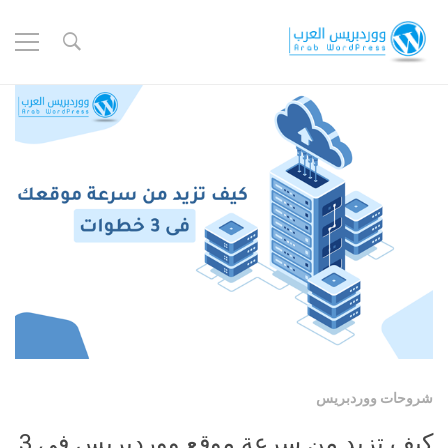
شروحات ووردبريس
كيف تزيد من سرعة موقع ووردبريس فى 3