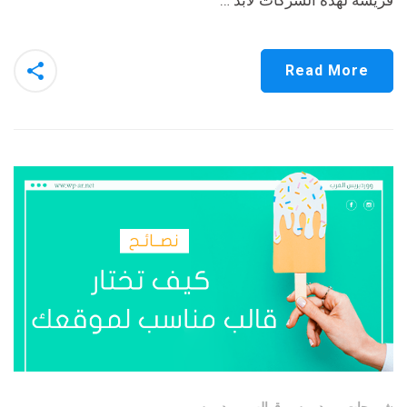
فريسة لهذه الشركات لابد …
Read More
شروحات ووردبريس
,
قوالب ووردبريس