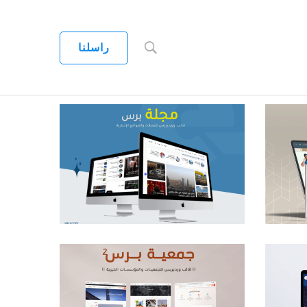
راسلنا