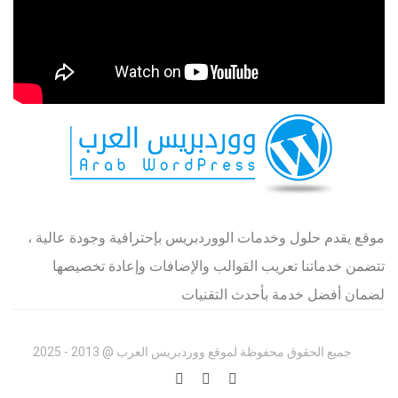
موقع يقدم حلول وخدمات الووردبريس بإحترافية وجودة عالية ،
تتضمن خدماتنا تعريب القوالب والإضافات وإعادة تخصيصها
لضمان أفضل خدمة بأحدث التقنيات
جميع الحقوق محفوظة لموقع ووردبريس العرب @ 2013 - 2025